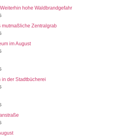
: Weiterhin hohe Waldbrandgefahr
6
s mutmaßliche Zentralgrab
6
seum im August
6
6
 in der Stadtbücherei
6
6
hanstraße
6
 August