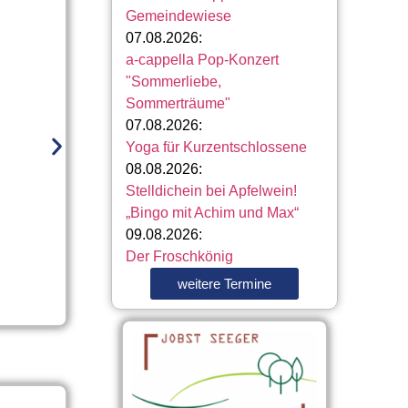
a-cappella 
Gemeindewiese
07.08.2026:
07.08.2026 @ 19:30 – Hallo liebe Freunde d
a-cappella Pop-Konzert
Hacker, Andrea Post, Matthias Post und | mehr
"Sommerliebe,
Sommerträume"
07.08.2026:
Yoga für Kurzentschlossene
08.08.2026:
Stelldichein bei Apfelwein!
„Bingo mit Achim und Max“
09.08.2026:
Der Froschkönig
weitere Termine