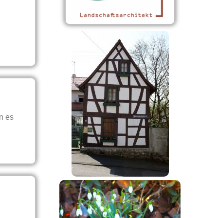
n es
e