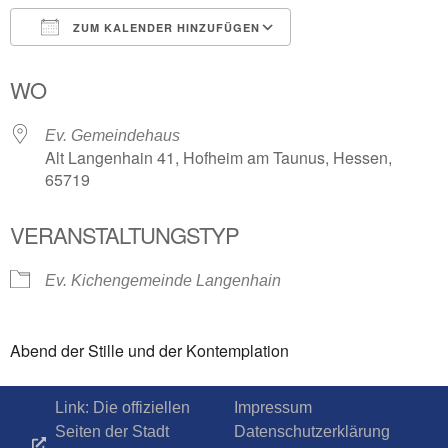
ZUM KALENDER HINZUFÜGEN
ICS herunterladen
Google Kalender
WO
Ev. Gemeindehaus
Alt Langenhain 41, Hofheim am Taunus, Hessen,
65719
VERANSTALTUNGSTYP
Ev. Kichengemeinde Langenhain
Abend der Stille und der Kontemplation
Link: Die offiziellen
Impressum
Seiten der Stadt
Datenschutzerklärung