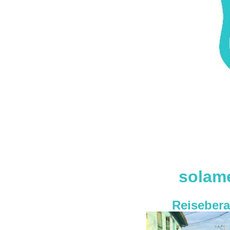
solame
Reisebera