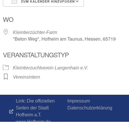
ZUM KALENDER HINZUFÜGEN
ICS herunterladen
Google Kalender
WO
Kleintierzüchter-Farm
"Beton Weg", Hofheim am Taunus, Hessen, 65719
VERANSTALTUNGSTYP
Kleintierzuchtverein Langenhain e.V.
Vereinsintern
Link: Die offiziellen
Impressum
Seiten der Stadt
Datenschutzerklärung
Hofheim a.T.
www.Hofheim.de