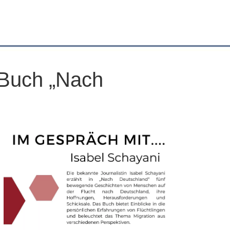
m Buch „Nach
Office 365
Outlook Live