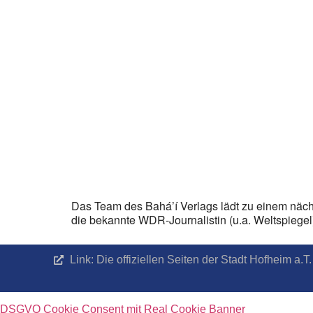
Das Team des Bahá’í Verlags lädt zu einem näch
die bekannte WDR-Journalistin (u.a. Weltspiege
Link: Die offiziellen Seiten der Stadt Hofheim a
DSGVO Cookie Consent mit Real Cookie Banner