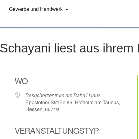
Gewerbe und Handwerk
l Schayani liest aus ihre
WO
Besucherzentrum am Baha'i Haus
Eppsteiner Straße 95, Hofheim am Taunus,
Hessen, 65719
VERANSTALTUNGSTYP
e Kalender
iCalendar