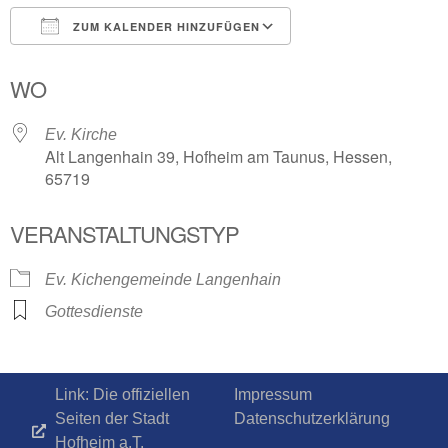
ZUM KALENDER HINZUFÜGEN
ICS herunterladen
Google Kalender
WO
Ev. Kirche
Alt Langenhain 39, Hofheim am Taunus, Hessen,
65719
VERANSTALTUNGSTYP
Ev. Kichengemeinde Langenhain
Gottesdienste
Link: Die offiziellen
Impressum
Seiten der Stadt
Datenschutzerklärung
Hofheim a.T.