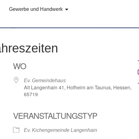
Gewerbe und Handwerk
ahreszeiten
WO
Ev. Gemeindehaus
Alt Langenhain 41, Hofheim am Taunus, Hessen,
65719
VERANSTALTUNGSTYP
e Kalender
iCalendar
Ev. Kichengemeinde Langenhain