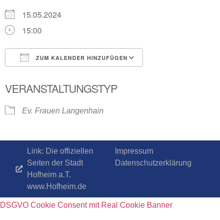
15.05.2024
15:00
ZUM KALENDER HINZUFÜGEN
ICS herunterladen
Google Kalender
VERANSTALTUNGSTYP
Ev. Frauen Langenhain
Link: Die offiziellen
Impressum
Seiten der Stadt
Datenschutzerklärung
Hofheim a.T.
www.Hofheim.de
DSGVO Cookie Consent mit Real Cookie Banner