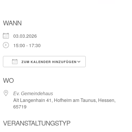
WANN
03.03.2026
15:00 - 17:30
ZUM KALENDER HINZUFÜGEN
ICS herunterladen
Google Kalender
WO
Ev. Gemeindehaus
Alt Langenhain 41, Hofheim am Taunus, Hessen,
65719
VERANSTALTUNGSTYP