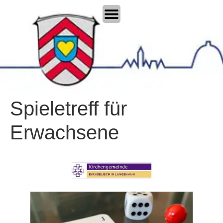
Spieletreff für
Erwachsene