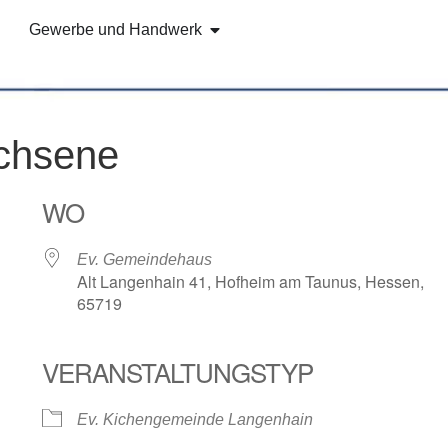
Gewerbe und Handwerk
achsene
WO
Ev. Gemeindehaus
Alt Langenhain 41, Hofheim am Taunus, Hessen,
65719
VERANSTALTUNGSTYP
e Kalender
iCalendar
Ev. Kichengemeinde Langenhain