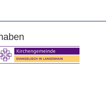
 haben
Office 365
Outlook Live