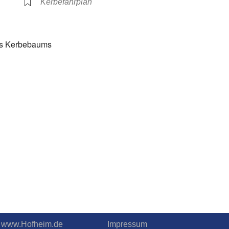
Kerbefahrplan
 des Kerbebaums
.T. www.Hofheim.de
Impressum