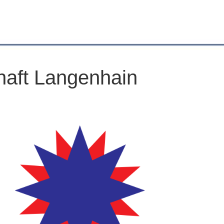
haft Langenhain
Office 365
Outlook Live